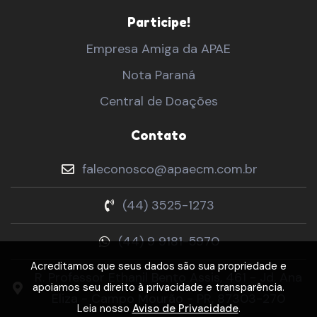
Participe!
Empresa Amiga da APAE
Nota Paraná
Central de Doações
Contato
faleconosco@apaecm.com.br
(44) 3525-1273
(44) 9 9181-5970
Acreditamos que seus dados são sua propriedade e
R. Professor Ethanil Bento Assis, 461 - Jd. Ana
apoiamos seu direito à privacidade e transparência.
Eliza - Campo Mourão - PR, 87303-270
Leia nosso
Aviso de Privacidade
.