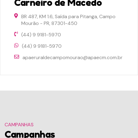
Carneiro de Macedo
BR 487, KM 1.6, Saída para Pitanga, Campo
Mourão - PR, 87301-450
(44) 9 9181-5970
(44) 9 9181-5970
apaeruraldecampomourao@apaecm.com.br
CAMPANHAS
Campanhas