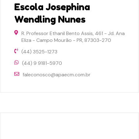
Escola Josephina
Wendling Nunes
R. Professor Ethanil Bento Assis, 461 - Jd. Ana
Eliza - Campo Mourão - PR, 87303-270
(44) 3525-1273
(44) 9 9181-5970
faleconosco@apaecm.com.br