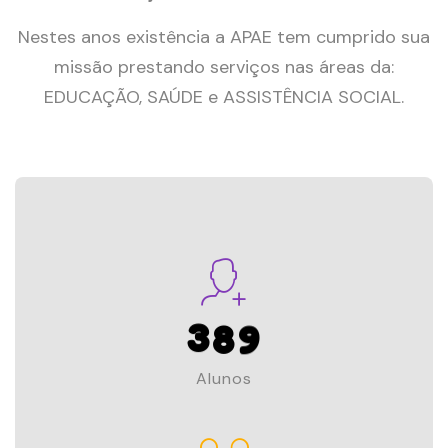
0
1
1
2
Nestes anos existência a APAE tem cumprido sua
missão prestando serviços nas áreas da:
2
3
EDUCAÇÃO, SAÚDE e ASSISTÊNCIA SOCIAL.
3
4
4
5
0
5
6
0
1
6
7
1
2
7
8
2
3
8
9
3
4
9
4
Alunos
5
0
5
0